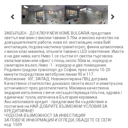
ЗАВЪРШЕН - ДО КЛЮЧ! NEW HOME BULGARIA представя
светъл магазин с високи тавани 3.70м. и високо качество на
довършителните работи, нова ел. инсталация, нова ВиК
инсталация, подова настилка гранитогрес, финна шпаколовка
с висок клас мазилка, опънати тавани с LED осветление. Имота
е на две нива, като Ниво 1 се състои от светла търговска
зала/магазин или офис/ с площ около 30кв.м., коридор и
санитарен възел, Ниво -1 - коридор и две помещения.
Редовен градски транспорт до София, през около 10-20
минути посредством автобусни линии 90 и 117.
Изложение : ЮГ, ЗАПАД. Новомонтирана ПВЦ дограма.
Качествено стоителство доказало своета якост и земетръсна
устоичивост през десетилетията. Масивна качествена
зидария изпълнена с вече несъществуваща плътна, здрава /
единичка/ тухла, изпечена в България керамика.
Ако използвате кредит - предлагаме Ви съдействие и
постигане на НАЙ-ДОБРИТЕ ВЪЗМОЖНИ УСЛОВИЯ ЗА
КРЕДИТИРАНЕ!
ЧУДЕСНА ВЪЗМОЖНОСТ ЗА ИНВЕСТИЦИЯ!
ЗА ПОВЕЧЕ ИНФОРМАЦИЯ И ОГЛЕДИ, ОБАДЕТЕ СЕ СЕГА!
код: 1509