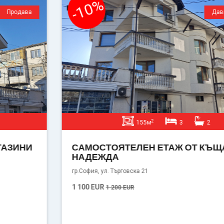
-10%
Дава под наем
2
155м
3
2
САМОСТОЯТЕЛЕН ЕТАЖ ОТ КЪЩА - ЖК
НАДЕЖДА
гр.София, ул. Търговска 21
1 100 EUR
1 200 EUR