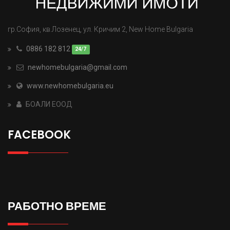
гр.София, кв.Лозенец, ул. Кричим 2, New Home Bulgaria
0886 182 812
newhomebulgaria@gmail.com
www.newhomebulgaria.eu
БОАЛИ ЕООД
FACEBOOK
РАБОТНО ВРЕМЕ