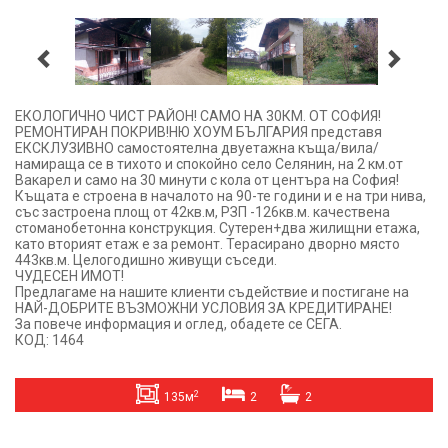
ЕКОЛОГИЧНО ЧИСТ РАЙОН! САМО НА 30КМ. ОТ СОФИЯ!
РЕМОНТИРАН ПОКРИВ!НЮ ХОУМ БЪЛГАРИЯ представя
ЕКСКЛУЗИВНО самостоятелна двуетажна къща/вила/
намираща се в тихото и спокойно село Селянин, на 2 км.от
Вакарел и само на 30 минути с кола от центъра на София!
Къщата е строена в началото на 90-те години и е на три нива,
със застроена площ от 42кв.м, РЗП -126кв.м. качествена
стоманобетонна конструкция. Сутерен+два жилищни етажа,
като вторият етаж е за ремонт. Терасирано дворно място
443кв.м. Целогодишно живущи съседи.
ЧУДЕСЕН ИМОТ!
Предлагаме на нашите клиенти съдействие и постигане на
НАЙ-ДОБРИТЕ ВЪЗМОЖНИ УСЛОВИЯ ЗА КРЕДИТИРАНЕ!
За повече информация и оглед, обадете се СЕГА.
КОД: 1464
2
135м
2
2