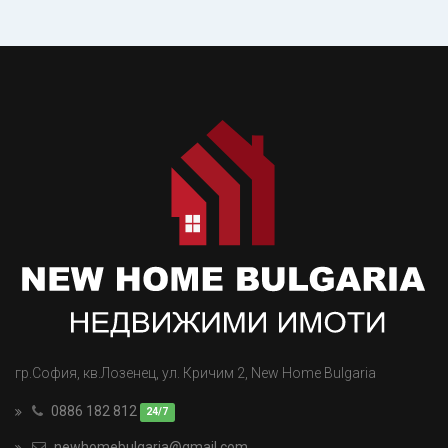
гр.София, кв.Лозенец, ул. Кричим 2, New Home Bulgaria
0886 182 812
newhomebulgaria@gmail.com