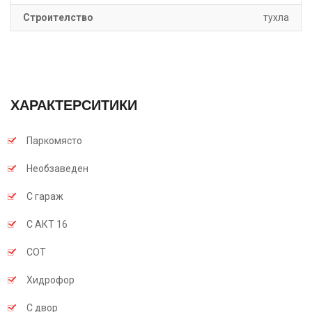
Строителство
тухла
ХАРАКТЕРСИТИКИ
Паркомясто
Необзаведен
С гараж
С АКТ 16
СОТ
Хидрофор
С двор