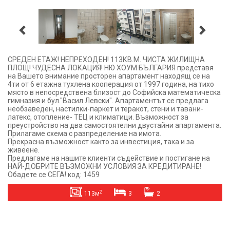
СРЕДЕН ЕТАЖ! НЕПРЕХОДЕН! 113КВ.М. ЧИСТА ЖИЛИЩНА
ПЛОЩ! ЧУДЕСНА ЛОКАЦИЯ! НЮ ХОУМ БЪЛГАРИЯ представя
на Вашето внимание просторен апартамент находящ се на
4ти от 6 етажна тухлена кооперация от 1997 година, на тихо
място в непосредствена близост до Софийска математическа
гимназия и бул."Васил Левски". Апартаментът се предлага
необзаведен, настилки-паркет и теракот, стени и тавани-
латекс, отопление- ТЕЦ и климатици. Възможност за
преустройство на два самостоятелни двустайни апартамента.
Прилагаме схема с разпределение на имота.
Прекрасна възможност както за инвестиция, така и за
живеене.
Предлагаме на нашите клиенти съдействие и постигане на
НАЙ-ДОБРИТЕ ВЪЗМОЖНИ УСЛОВИЯ ЗА КРЕДИТИРАНЕ!
Обадете се СЕГА! код: 1459
2
113м
3
2